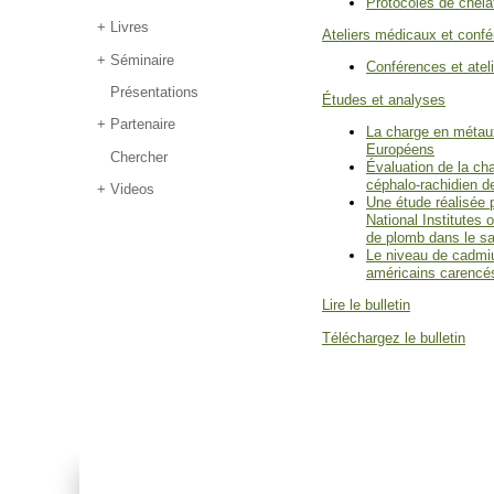
Protocoles de chélat
Livres
Ateliers médicaux et conf
Séminaire
Conférences et atel
Présentations
Études et analyses
Partenaire
La charge en métaux
Européens
Chercher
Évaluation de la ch
céphalo-rachidien d
Videos
Une étude réalisée p
National Institutes 
de plomb dans le s
Le niveau de cadmiu
américains carencés
Lire le bulletin
Téléchargez le bulletin