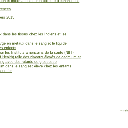
ion et informations sur la collecte d’échantillons
érences
iers 2015
 dans les tissus chez les Indiens et les
arge en métaux dans le sang et le liquide
es enfants
ar les Instituts américains de la santé (NIH -
of Health) relie des niveaux élevés de cadmium et
ang avec des retards de grossesse
m dans le sang est élevé chez les enfants
 en fer
<- ret