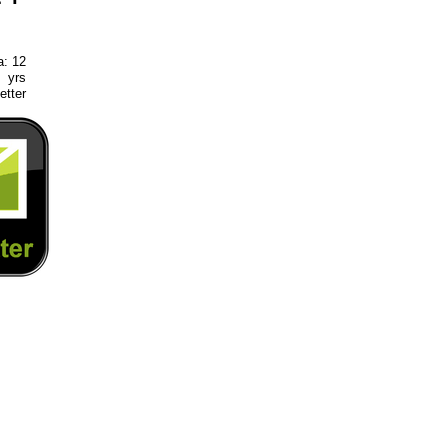
a: 12
yrs
etter