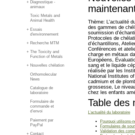
Diagnostique -
maintenant
animaux
Toxic Metals and
Animal Health
Thème: L’actualité du
des gammes de chéla
Essais
soumission d’échanti
d'environnement
Protocoles de chélati
Recherche MTM
d’échantillons, Atel
Conférences et ateli
The Toxicity and
charge en métaux dan
Function of Metals
Européens, Évaluati
sang et le liquide c
Nouvelles chélation
réalisée par les Inst
Orthomolecular
National Institutes o
News
cadmium et de plomb
grossesse, Le nivea
Catalogue de
chez les enfants amé
laboratoire
Table des 
Formulaire de
commande et
d’envoi
L’actualité du laboratoire
Paiement par
Pourquoi utilisons-
PayPal
Formulaires de soum
Validation des com
Contact