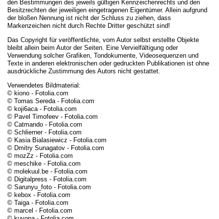
den Bestimmungen des jeweils gültigen Kennzeichenrechts und den
Besitzrechten der jeweiligen eingetragenen Eigentümer. Allein aufgrund
der bloßen Nennung ist nicht der Schluss zu ziehen, dass
Markenzeichen nicht durch Rechte Dritter geschützt sind!
Das Copyright für veröffentlichte, vom Autor selbst erstellte Objekte
bleibt allein beim Autor der Seiten. Eine Vervielfältigung oder
Verwendung solcher Grafiken, Tondokumente, Videosequenzen und
Texte in anderen elektronischen oder gedruckten Publikationen ist ohne
ausdrückliche Zustimmung des Autors nicht gestattet.
Verwendetes Bildmaterial:
© kiono - Fotolia.com
© Tomas Sereda - Fotolia.com
© koji6aca - Fotolia.com
© Pavel Timofeev - Fotolia.com
© Catmando - Fotolia.com
© Schlierner - Fotolia.com
© Kasia Bialasiewicz - Fotolia.com
© Dmitry Sunagatov - Fotolia.com
© mozZz - Fotolia.com
© meschike - Fotolia.com
© molekuul.be - Fotolia.com
© Digitalpress - Fotolia.com
© Sarunyu_foto - Fotolia.com
© kebox - Fotolia.com
© Taiga - Fotolia.com
© marcel - Fotolia.com
© kuvona - Fotolia.com