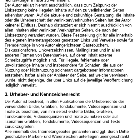
rechtswidriger Inhalte zu verhindern.
Der Autor erklärt hiermit ausdrücklich, dass zum Zeitpunkt der
Linksetzung keine illegalen Inhalte auf den zu verlinkenden Seiten
erkennbar waren. Auf die aktuelle und zukünftige Gestaltung, die Inhalte
oder die Urheberschaft der verlinkten/verknüpften Seiten hat der Autor
keinerlei Einfluss. Deshalb distanziert er sich hiermit ausdrücklich von
allen Inhalten aller verlinkten /verknüpften Seiten, die nach der
Linksetzung verändert wurden. Diese Feststellung gilt für alle innerhalb
des eigenen Internetangebotes gesetzten Links und Verweise sowie für
Fremdeinträge in vom Autor eingerichteten Gästebüchern,
Diskussionsforen, Linkverzeichnissen, Mailinglisten und in allen
anderen Formen von Datenbanken, auf deren Inhalt externe
Schreibzugriffe möglich sind. Für illegale, fehlerhafte oder
unvollständige Inhalte und insbesondere für Schäden, die aus der
Nutzung oder Nichtnutzung solcherart dargebotener Informationen
entstehen, haftet allein der Anbieter der Seite, auf welche verwiesen
wurde, nicht derjenige, der über Links auf die jeweilige Veröffentlichung
lediglich verweist.
3. Urheber- und Kennzeichenrecht
Der Autor ist bestrebt, in allen Publikationen die Urheberrechte der
verwendeten Bilder, Grafiken, Tondokumente, Videosequenzen und
Texte zu beachten, von ihm selbst erstellte Bilder, Grafiken,
Tondokumente, Videosequenzen und Texte zu nutzen oder auf
lizenzfreie Grafiken, Tondokumente, Videosequenzen und Texte
zurückzugreifen.
Alle innerhalb des Internetangebotes genannten und ggf. durch Dritte
geschützten Marken- und Warenzeichen unterliegen uneingeschränkt