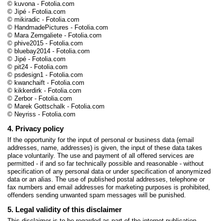
© kuvona - Fotolia.com
© Jipé - Fotolia.com
© mikiradic - Fotolia.com
© HandmadePictures - Fotolia.com
© Mara Zemgaliete - Fotolia.com
© phive2015 - Fotolia.com
© bluebay2014 - Fotolia.com
© Jipé - Fotolia.com
© pit24 - Fotolia.com
© psdesign1 - Fotolia.com
© kwanchaift - Fotolia.com
© kikkerdirk - Fotolia.com
© Zerbor - Fotolia.com
© Marek Gottschalk - Fotolia.com
© Neyriss - Fotolia.com
4. Privacy policy
If the opportunity for the input of personal or business data (email
addresses, name, addresses) is given, the input of these data takes
place voluntarily. The use and payment of all offered services are
permitted - if and so far technically possible and reasonable - without
specification of any personal data or under specification of anonymized
data or an alias. The use of published postal addresses, telephone or
fax numbers and email addresses for marketing purposes is prohibited,
offenders sending unwanted spam messages will be punished.
5. Legal validity of this disclaimer
This disclaimer is to be regarded as part of the internet publication