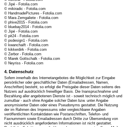
© Jipé - Fotolia.com
© mikiradic - Fotolia.com
© HandmadePictures - Fotolia.com
© Mara Zemgaliete - Fotolia.com
© phive2015 - Fotolia.com
© bluebay2014 - Fotolia.com
© Jipé - Fotolia.com
© pit24 - Fotolia.com
© psdesign1 - Fotolia.com
© kwanchaift - Fotolia.com
© kikkerdirk - Fotolia.com
© Zerbor - Fotolia.com
© Marek Gottschalk - Fotolia.com
© Neyriss - Fotolia.com
4. Datenschutz
Sofern innerhalb des Internetangebotes die Möglichkeit zur Eingabe
persönlicher oder geschäftlicher Daten (Emailadressen, Namen,
Anschriften) besteht, so erfolgt die Preisgabe dieser Daten seitens des
Nutzers auf ausdrücklich freiwilliger Basis. Die Inanspruchnahme und
Bezahlung aller angebotenen Dienste ist - soweit technisch möglich und
zumutbar - auch ohne Angabe solcher Daten bzw. unter Angabe
anonymisierter Daten oder eines Pseudonyms gestattet. Die Nutzung
der im Rahmen des Impressums oder vergleichbarer Angaben
veröffentlichten Kontaktdaten wie Postanschriften, Telefon- und
Faxnummern sowie Emailadressen durch Dritte zur Übersendung von
nicht ausdrücklich angeforderten Informationen ist nicht gestattet.