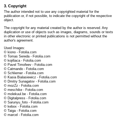
3. Copyright
The author intended not to use any copyrighted material for the
publication or, if not possible, to indicate the copyright of the respective
object.
The copyright for any material created by the author is reserved. Any
duplication or use of objects such as images, diagrams, sounds or texts
in other electronic or printed publications is not permitted without the
author's agreement.
Used Images:
© kiono - Fotolia.com
© Tomas Sereda - Fotolia.com
© koji6aca - Fotolia.com
© Pavel Timofeev - Fotolia.com
© Catmando - Fotolia.com
© Schlierner - Fotolia.com
© Kasia Bialasiewicz - Fotolia.com
© Dmitry Sunagatov - Fotolia.com
© mozZz - Fotolia.com
© meschike - Fotolia.com
© molekuul.be - Fotolia.com
© Digitalpress - Fotolia.com
© Sarunyu_foto - Fotolia.com
© kebox - Fotolia.com
© Taiga - Fotolia.com
© marcel - Fotolia.com