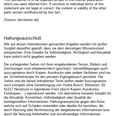
which you were referred from. If sections or individual terms of this
statement are not legal or correct, the content or validity of the other
parts remain uninfluenced by this fact.
(Source: disclaimer.de)
Haftungsausschluß
Alle auf diesen Internetseiten gemachten Angaben wurden mit großer
Sorgfalt daraufhin geprüft, dass sie dem derzeitigen Wissensstand
entsprechen. Eine Gewähr für Vollständigkeit, Richtigkeit und Aktualität
kann jedoch nicht gegeben werden.
Die vorliegenden Seiten mit ihren eingebundenen Texten, Bildern und
Zeichnungen sind urheberrechtlich geschützt. Vervielfältigungen auch
auszugsweise durch Kopien, Ausdrucke oder andere Verfahren sind nur
als Sicherheitskopie für den privaten Eigengebrauch gestattet. Die
Seiten und die darauf enthaltenen Texte dürfen weder Auszugsweise
noch komplett ohne Genehmigung von Yvette Busch, Röhrenstr. 20,
91217 Hersbruck in irgendeiner Form (durch Kopien, Ausdrucke,
Fotokopien,...) reproduziert werden. Ich übernehme keinerlei Gewähr für
die Aktualität, Korrektheit, Vollständigkeit oder Qualität der
bereitgestellten Informationen. Haftungsansprüche gegen den Autor,
welche sich auf Schäden materieller oder ideeller Art beziehen, die
durch Nutzung oder Nichtnutzung der dargebotenen Informationen bzw.
durch die Nutzung fehlerhafter und unvollständiger Informationen