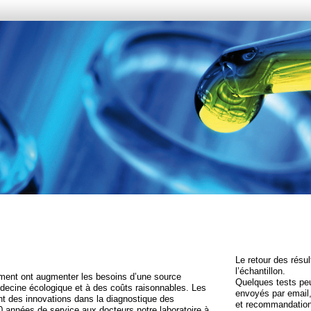
Le retour des résul
l’échantillon.
ment ont augmenter les besoins d’une source
Quelques tests peu
édecine écologique et à des coûts raisonnables. Les
envoyés par email,
 des innovations dans la diagnostique des
et recommandation
40 années de service aux docteurs notre laboratoire à