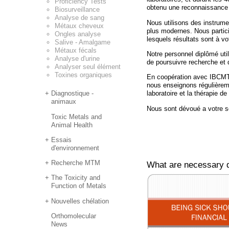
Proficiency Tests
obtenu une reconnaissance 
Biosurveillance
Analyse de sang
Nous utilisons des instrume
Métaux cheveux
plus modernes. Nous partic
Ongles analyse
lesquels résultats sont à vo
Salive - Amalgame
Métaux fécals
Notre personnel diplômé util
Analyse d'urine
de poursuivre recherche et
Analyser seul élément
Toxines organiques
En coopération avec IBCMT (
nous enseignons régulièreme
Diagnostique -
laboratoire et la thérapie de
animaux
Nous sont dévoué a votre se
Toxic Metals and
Animal Health
Essais
d'environnement
Recherche MTM
What are necessary d
The Toxicity and
Function of Metals
Nouvelles chélation
Orthomolecular
News