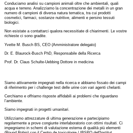
Conduciamo analisi su campioni animali oltre che ambientali, quali
acqua e terreno. Analizziamo la concentrazione dei metalli in un gran
numero di campioni di diversa natura tematica, tra cui prodotti
cosmetici, farmaci, sostanze nutritive, alimenti e persino tessuti
biologici.
Non esistate a contattarci qualora necessitiate di chiarimenti. Le vostre
richieste ci sono gradite.
Yvette M. Busch BS, CEO (Amministratore delegato)
Dr. E. Blaurock-Busch PhD, Responsabile della Ricerca
Prof. Dr. Claus Schulte-Uebbing Dottore in medicina
Siamo attivamente impegnati nella ricerca e abbiamo fissato dei campi
di riferimento per i challenge test delle urine con vari agenti chelanti.
Cerchiamo e offriamo risposte affidabili ai problemi che riguardano
l’ambiente.
Siamo impegnati in progetti umanitari.
Utilizziamo attrezzature di ultima generazione e partecipiamo
regolarmente a prove congiunte interlaboratorio con ottimi risultati. Ci
impegniamo in schemi di valutazione esterna di qualità più elementi
(Round Robin) con il Centro de toxicologie / IBSPQ dell'Institut