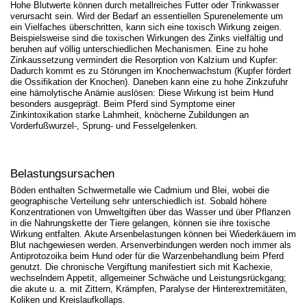
Hohe Blutwerte können durch metallreiches Futter oder Trinkwasser
verursacht sein. Wird der Bedarf an essentiellen Spurenelemente um
ein Vielfaches überschritten, kann sich eine toxisch Wirkung zeigen.
Beispielsweise sind die toxischen Wirkungen des Zinks vielfältig und
beruhen auf völlig unterschiedlichen Mechanismen. Eine zu hohe
Zinkaussetzung vermindert die Resorption von Kalzium und Kupfer:
Dadurch kommt es zu Störungen im Knochenwachstum (Kupfer fördert
die Ossifikation der Knochen). Daneben kann eine zu hohe Zinkzufuhr
eine hämolytische Anämie auslösen: Diese Wirkung ist beim Hund
besonders ausgeprägt. Beim Pferd sind Symptome einer
Zinkintoxikation starke Lahmheit, knöcherne Zubildungen an
Vorderfußwurzel-, Sprung- und Fesselgelenken.
Belastungsursachen
Böden enthalten Schwermetalle wie Cadmium und Blei, wobei die
geographische Verteilung sehr unterschiedlich ist. Sobald höhere
Konzentrationen von Umweltgiften über das Wasser und über Pflanzen
in die Nahrungskette der Tiere gelangen, können sie ihre toxische
Wirkung entfalten. Akute Arsenbelastungen können bei Wiederkäuern im
Blut nachgewiesen werden. Arsenverbindungen werden noch immer als
Antiprotozoika beim Hund oder für die Warzenbehandlung beim Pferd
genutzt. Die chronische Vergiftung manifestiert sich mit Kachexie,
wechselndem Appetit, allgemeiner Schwäche und Leistungsrückgang;
die akute u. a. mit Zittern, Krämpfen, Paralyse der Hinterextremitäten,
Koliken und Kreislaufkollaps.