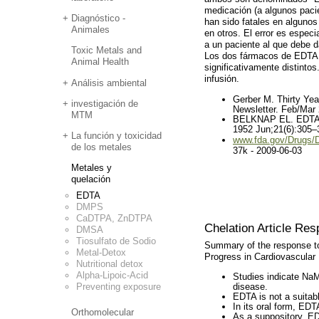
medicación (a algunos paci
Diagnóstico -
han sido fatales en alguno
Animales
en otros. El error es espec
a un paciente al que debe d
Toxic Metals and
Los dos fármacos de EDTA t
Animal Health
significativamente distintos
infusión.
Análisis ambiental
Gerber M. Thirty Yea
investigación de
Newsletter. Feb/Mar
MTM
BELKNAP EL. EDTA in
1952 Jun;21(6):305–
La función y toxicidad
www.fda.gov/Drugs/D
de los metales
37k - 2009-06-03
Metales y
quelación
EDTA
DMPS
CaDTPA, ZnDTPA
Chelation Article Re
DMSA
Tiosulfato de Sodio
Summary of the response to 
Metal-Detox
Progress in Cardiovascular
Nutritional detox
Alpha-Lipoic-Acid
Studies indicate NaM
disease.
Preventing exposure
EDTA is not a suitab
In its oral form, EDT
Orthomolecular
As a suppository, ED