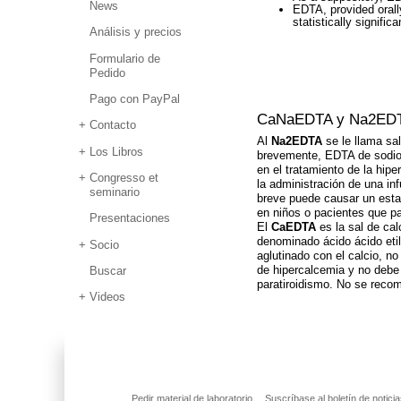
News
EDTA, provided orally
statistically signific
Análisis y precios
Formulario de
Pedido
Pago con PayPal
CaNaEDTA y Na2ED
Contacto
Al
Na2EDTA
se le llama sal
Los Libros
brevemente, EDTA de sodio. 
en el tratamiento de la hipe
Congresso et
la administración de una i
seminario
breve puede causar un esta
en niños o pacientes que p
Presentaciones
El
CaEDTA
es la sal de cal
denominado ácido ácido etil
Socio
aglutinado con el calcio, no
de hipercalcemia y no debe
Buscar
paratiroidismo. No se reco
Videos
Pedir material de laboratorio
Suscríbase al boletín de notici