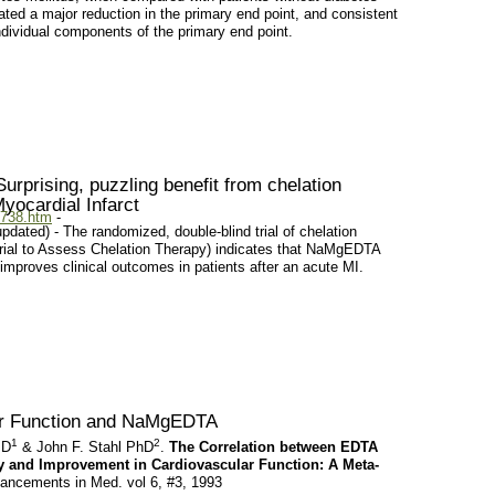
ated a major reduction in the primary end point, and consistent
individual components of the primary end point.
urprising, puzzling benefit from chelation
Myocardial Infarct
3738.htm
-
pdated) - The randomized, double-blind trial of chelation
rial to Assess Chelation Therapy) indicates that NaMgEDTA
improves clinical outcomes in patients after an acute MI.
ar Function and NaMgEDTA
1
2
MD
& John F. Stahl PhD
.
The Correlation between EDTA
y and Improvement in Cardiovascular Function: A Meta-
ancements in Med. vol 6, #3, 1993