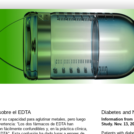
sobre el EDTA
Diabetes and 
 su capacidad para aglutinar metales, pero luego
Information from
advertencia: “Los dos fármacos de EDTA han
Study. Nov. 13, 2
 fácilmente confundibles y, en la práctica clínica,
Patients with diab
TA". Esta confusión ha dado lugar a errores de