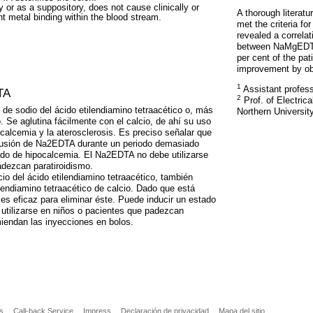
 or as a suppository, does not cause clinically or
A thorough literatu
ant metal binding within the blood stream.
met the criteria fo
revealed a correlat
between NaMgEDTA 
per cent of the pat
improvement by obj
1
Assistant profess
TA
2
Prof. of Electric
 de sodio del ácido etilendiamino tetraacético o, más
Northern Universit
Se aglutina fácilmente con el calcio, de ahí su uso
rcalcemia y la aterosclerosis. Es preciso señalar que
nfusión de Na2EDTA durante un periodo demasiado
do de hipocalcemia. El Na2EDTA no debe utilizarse
adezcan paratiroidismo.
cio del ácido etilendiamino tetraacético, también
endiamino tetraacético de calcio. Dado que está
 es eficaz para eliminar éste. Puede inducir un estado
 utilizarse en niños o pacientes que padezcan
miendan las inyecciones en bolos.
as
Call-back Service
Impress
Declaración de privacidad
Mapa del sitio