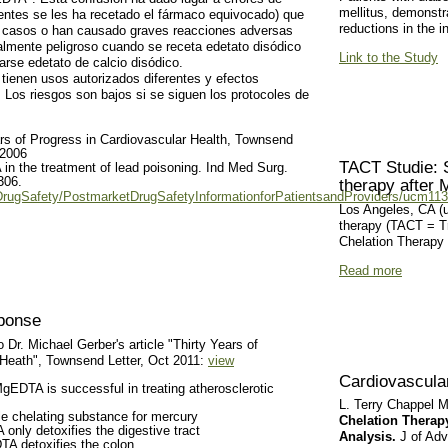
mellitus, demonstr
entes se les ha recetado el fármaco equivocado) que
reductions in the 
s casos o han causado graves reacciones adversas
ialmente peligroso cuando se receta edetato disódico
Link to the Study
arse edetato de calcio disódico.
ienen usos autorizados diferentes y efectos
. Los riesgos son bajos si se siguen los protocoles de
rs of Progress in Cardiovascular Health, Townsend
 2006
TACT Studie: S
 the treatment of lead poisoning. Ind Med Surg.
306.
therapy after 
rugSafety/PostmarketDrugSafetyInformationforPatientsandProviders/ucm11
Los Angeles, CA (u
therapy (TACT = T
Chelation Therapy 
Read more
sponse
Dr. Michael Gerber's article "Thirty Years of
 Heath", Townsend Letter, Oct 2011:
view
Cardiovascul
gEDTA is successful in treating atherosclerotic
L. Terry Chappel 
le chelating substance for mercury
Chelation Therap
A only detoxifies the digestive tract
Analysis.
J of Adv
TA detoxifies the colon.