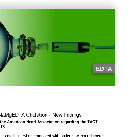
EDTA
NaMgEDTA Chelation - New findings
 the American Heart Association regarding the TACT
013
etes mellitus, when compared with patients without diabetes