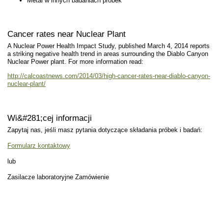
Metal w innych badaniach próbek
Cancer rates near Nuclear Plant
A Nuclear Power Health Impact Study, published March 4, 2014 reports
a striking negative health trend in areas surrounding the Diablo Canyon
Nuclear Power plant. For more information read:
http://calcoastnews.com/2014/03/high-cancer-rates-near-diablo-canyon-
nuclear-plant/
Wi&#281;cej informacji
Zapytaj nas, jeśli masz pytania dotyczące składania próbek i badań:
Formularz kontaktowy
lub
Zasilacze laboratoryjne Zamówienie